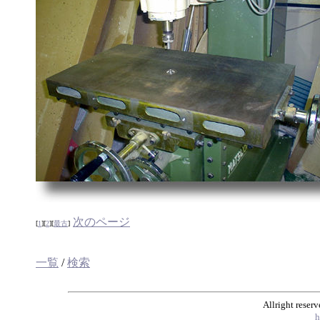
次のページ
[
1
][
2
][
最古
]
一覧
/
検索
Allright rese
h